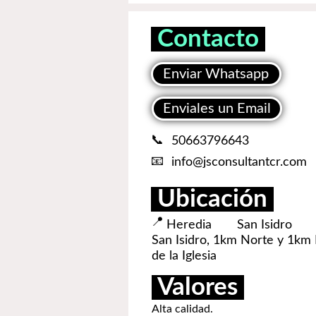
Contacto
Enviar Whatsapp
Enviales un Email
📞
50663796643
📧
info@jsconsultantcr.com
Ubicación
📍
Heredia
San Isidro
San Isidro, 1km Norte y 1km 
de la Iglesia
Valores
Alta calidad.