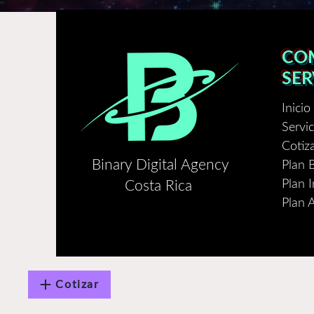
CO
SER
Inicio
Servic
Cotiz
Binary Digital Agency
Plan 
Plan 
Costa Rica
Plan 
Cotizar